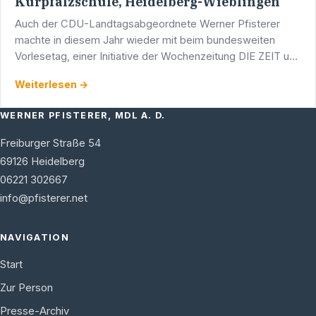
Kurpfalzschule, Heidelberg-Wieblingen
Auch der CDU-Landtagsabgeordnete Werner Pfisterer
machte in diesem Jahr wieder mit beim bundesweiten
Vorlesetag, einer Initiative der Wochenzeitung DIE ZEIT und
der STIFTUNG LESEN.
Weiterlesen →
WERNER PFISTERER, MDL A. D.
Freiburger Straße 54
69126
Heidelberg
06221 302667
info@pfisterer.net
NAVIGATION
Start
Zur Person
Presse-Archiv