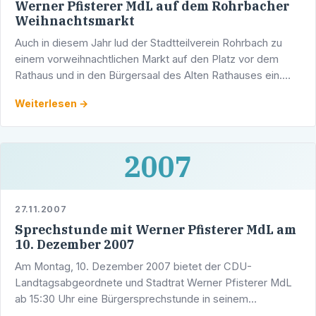
Werner Pfisterer MdL auf dem Rohrbacher
Weihnachtsmarkt
Auch in diesem Jahr lud der Stadtteilverein Rohrbach zu
einem vorweihnachtlichen Markt auf den Platz vor dem
Rathaus und in den Bürgersaal des Alten Rathauses ein.
Sehr gerne besuchte der CDU-Landtagsabgeordnete
Weiterlesen →
Werner …
2007
27.11.2007
Sprechstunde mit Werner Pfisterer MdL am
10. Dezember 2007
Am Montag, 10. Dezember 2007 bietet der CDU-
Landtagsabgeordnete und Stadtrat Werner Pfisterer MdL
ab 15:30 Uhr eine Bürgersprechstunde in seinem
Wahlkreisbüro (Adlerstraße 1/5, 69123 Heidelberg) an.