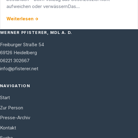
aufweichen oder verwässernDas
Landesnichtraucherschutzgesetz, das seit dem 1. August
Weiterlesen →
2007 den Nichtraucherschutz in …
WERNER PFISTERER, MDL A. D.
Freiburger Straße 54
69126
Heidelberg
06221 302667
info@pfisterer.net
NAVIGATION
Start
Zur Person
Presse-Archiv
Kontakt