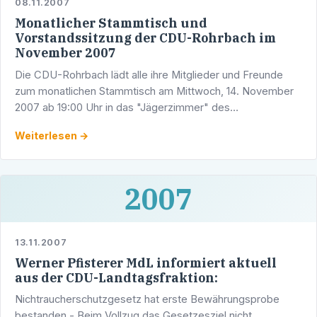
08.11.2007
Monatlicher Stammtisch und
Vorstandssitzung der CDU-Rohrbach im
November 2007
Die CDU-Rohrbach lädt alle ihre Mitglieder und Freunde
zum monatlichen Stammtisch am Mittwoch, 14. November
2007 ab 19:00 Uhr in das "Jägerzimmer" des
Weinrestaurants "Traube", Rathausstrasse 75, 69126 HD-
Weiterlesen →
Rohrbach ganz …
2007
13.11.2007
Werner Pfisterer MdL informiert aktuell
aus der CDU-Landtagsfraktion:
Nichtraucherschutzgesetz hat erste Bewährungsprobe
bestanden - Beim Vollzug das Gesetzesziel nicht