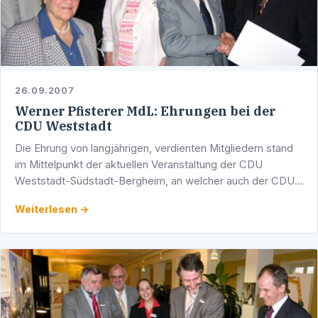
26.09.2007
Werner Pfisterer MdL: Ehrungen bei der
CDU Weststadt
Die Ehrung von langjährigen, verdienten Mitgliedern stand
im Mittelpunkt der aktuellen Veranstaltung der CDU
Weststadt-Südstadt-Bergheim, an welcher auch der CDU-
Landtagsabgeordnete und Stadtrat Werner Pfisterer und
Weiterlesen →
der …