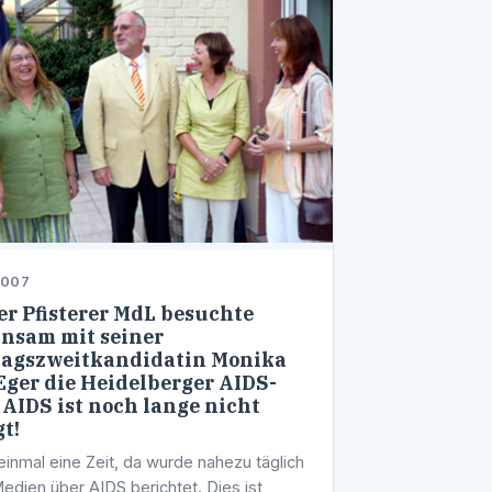
2007
r Pfisterer MdL besuchte
nsam mit seiner
agszweitkandidatin Monika
Eger die Heidelberger AIDS-
: AIDS ist noch lange nicht
gt!
einmal eine Zeit, da wurde nahezu täglich
Medien über AIDS berichtet. Dies ist