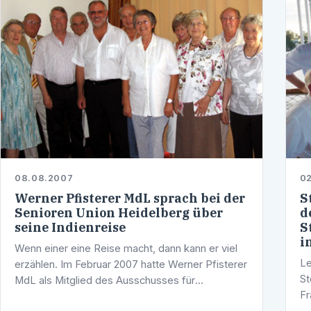
08.08.2007
0
Werner Pfisterer MdL sprach bei der
S
Senioren Union Heidelberg über
d
seine Indienreise
S
i
Wenn einer eine Reise macht, dann kann er viel
Le
erzählen. Im Februar 2007 hatte Werner Pfisterer
St
MdL als Mitglied des Ausschusses für
Fr
Wissenschaft, Forschung und Kunst des