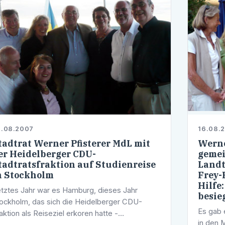
2.08.2007
16.08.
tadtrat Werner Pfisterer MdL mit
Werne
er Heidelberger CDU-
gemei
tadtratsfraktion auf Studienreise
Landt
n Stockholm
Frey-
Hilfe
tztes Jahr war es Hamburg, dieses Jahr
besie
ockholm, das sich die Heidelberger CDU-
Es gab 
aktion als Reiseziel erkoren hatte -
in den 