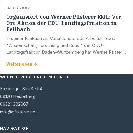
04.07.2007
Organisiert von Werner Pfisterer MdL: Vor-
Ort-Aktion der CDU-Landtagsfraktion in
Fellbach
In seiner Funktion als Vorsitzender des Arbeitskreises
"Wissenschaft, Forschung und Kunst" der CDU-
Landtagsfraktion Baden-Württemberg hat Werner Pfisterer
eine Vor-Ort-Aktion des Arbeitskreises am Mittwoch, 11. Juli
Weiterlesen →
…
WERNER PFISTERER, MDL A. D.
Freiburger Straße 54
69126
Heidelberg
06221 302667
info@pfisterer.net
NAVIGATION