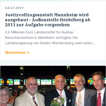
04.07.2007
Justizvollzugsanstalt Mannheim wird
ausgebaut - Außenstelle Heidelberg ab
2011 zur Aufgabe vorgesehen
2,4 Millionen Euro Landesmittel für Ausbau
Besucherzentrum in Mannheim verfügbar Die
Landesregierung von Baden-Württemberg sieht einen
Ausbau der Justizvollzugsanstalt Mannheim vor. Aktuell
Weiterlesen →
stehen 2,4 Millionen Euro für …