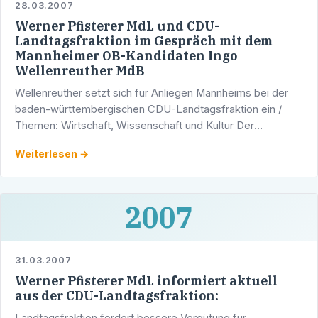
28.03.2007
Werner Pfisterer MdL und CDU-
Landtagsfraktion im Gespräch mit dem
Mannheimer OB-Kandidaten Ingo
Wellenreuther MdB
Wellenreuther setzt sich für Anliegen Mannheims bei der
baden-württembergischen CDU-Landtagsfraktion ein /
Themen: Wirtschaft, Wissenschaft und Kultur Der
gemeinsame Oberbürgermeisterkandidat von CDU und
Weiterlesen →
Mannheimer …
2007
31.03.2007
Werner Pfisterer MdL informiert aktuell
aus der CDU-Landtagsfraktion:
Landtagsfraktion fordert bessere Vergütung für