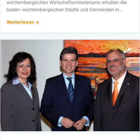
württembergischen Wirtschaftsministeriums erhalten die
baden-württembergischen Städte und Gemeinden in
diesem Jahr über 145 Millionen Euro aus den Programmen
Weiterlesen →
der …