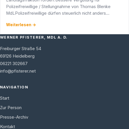
Polizeifreiwillige / Stellungnahme von Thomas Blenke
MdLPolizeifreiwillige dürfen steuerlich nicht anders
behandelt werden, als Angehörige der Freiwilligen
Weiterlesen →
Feuerwehr und …
WERNER PFISTERER, MDL A. D.
Freiburger Straße 54
69126
Heidelberg
06221 302667
info@pfisterer.net
NAVIGATION
Start
Zur Person
Presse-Archiv
Kontakt