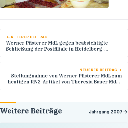
ÄLTERER BEITRAG
Werner Pfisterer MdL gegen beabsichtigte
Schließung der Postfiliale in Heidelberg-
Rohrbach / Schreiben an die Deutsche Post AG
NEUERER BEITRAG
Stellungnahme von Werner Pfisterer MdL zum
heutigen RNZ-Artikel von Theresia Bauer MdL /
Orthopädische Klinik in Schlierbach (RNZ vom
19. Januar 2007)
Weitere Beiträge
Jahrgang
2007