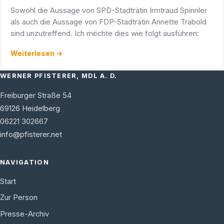
Sowohl die Aussage von SPD-Stadträtin Irmtraud Spinnler
als auch die Aussage von FDP-Stadträtin Annette Trabold
sind unzutreffend. Ich möchte dies wie folgt ausführen:
Weiterlesen →
WERNER PFISTERER, MDL A. D.
Freiburger Straße 54
69126
Heidelberg
06221 302667
info@pfisterer.net
NAVIGATION
Start
Zur Person
Presse-Archiv