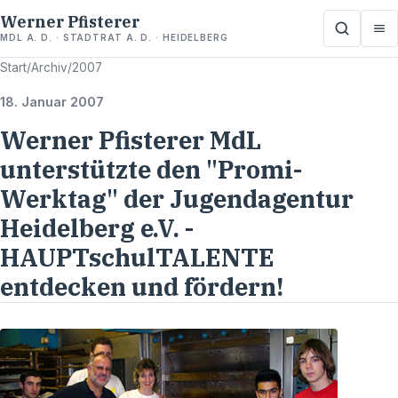
Werner Pfisterer
MDL A. D. · STADTRAT A. D. · HEIDELBERG
Start
/
Archiv
/
2007
18. Januar 2007
Werner Pfisterer MdL
unterstützte den "Promi-
Werktag" der Jugendagentur
Heidelberg e.V. -
HAUPTschulTALENTE
entdecken und fördern!