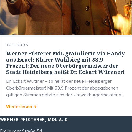
12.11.2006
Werner Pfisterer MdL gratulierte via Handy
aus Israel: Klarer Wahlsieg mit 53,9
Prozent: Der neue Oberbürgermeister der
Stadt Heidelberg heißt Dr. Eckart Würzner!
Dr. Eckart Würzner - so heißt der neue Heidelberger
Oberbürgermeister! Mit 53,9 Prozent der abgegebenen
gültigen Stimmen setzte sich der Umweltbürgermeister am
heutigen Sonntag, 12. November 2006 im entscheidenden
Weiterlesen →
…
WERNER PFISTERER, MDL A. D.
Freiburger Straße 54