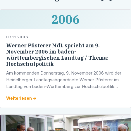
2006
07.11.2006
Werner Pfisterer MdL spricht am 9.
November 2006 im baden-
württembergischen Landtag / Thema:
Hochschulpolitik
Am kommenden Donnerstag, 9. November 2006 wird der
Heidelberger Landtagsabgeordnete Werner Pfisterer im
Landtag von baden-Württemberg zur Hochschulpolitik
sprechen. Voraus geht eine Regierungserklärung zum
Weiterlesen →
Thema …