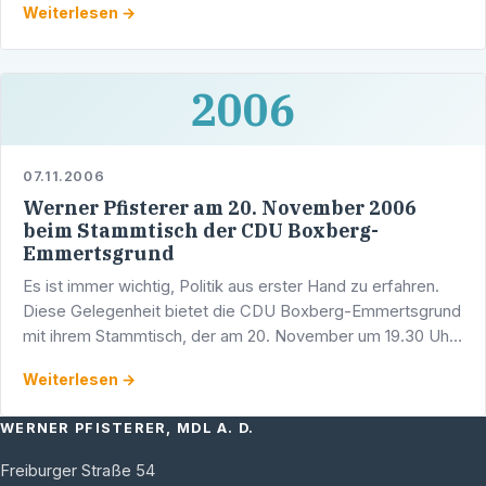
Weiterlesen →
manchmal …
2006
07.11.2006
Werner Pfisterer am 20. November 2006
beim Stammtisch der CDU Boxberg-
Emmertsgrund
Es ist immer wichtig, Politik aus erster Hand zu erfahren.
Diese Gelegenheit bietet die CDU Boxberg-Emmertsgrund
mit ihrem Stammtisch, der am 20. November um 19.30 Uhr
im ISG-Hotel, Im Eichwald 19, stattfinden wird. …
Weiterlesen →
WERNER PFISTERER, MDL A. D.
Freiburger Straße 54