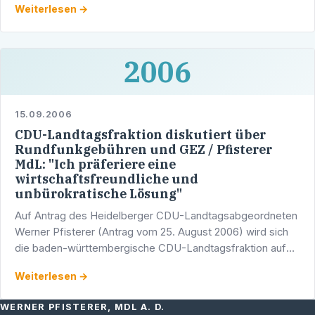
Weiterlesen →
den …
2006
15.09.2006
CDU-Landtagsfraktion diskutiert über
Rundfunkgebühren und GEZ / Pfisterer
MdL: "Ich präferiere eine
wirtschaftsfreundliche und
unbürokratische Lösung"
Auf Antrag des Heidelberger CDU-Landtagsabgeordneten
Werner Pfisterer (Antrag vom 25. August 2006) wird sich
die baden-württembergische CDU-Landtagsfraktion auf
ihrer Klausurtagung vom 19. bis zum 21. September 2006 …
Weiterlesen →
WERNER PFISTERER, MDL A. D.