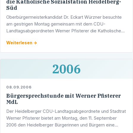
die Katholische Sozialstation Heidelberg-
Süd
Oberbürgermeisterkandidat Dr. Eckart Würzner besuchte
am gestrigen Montag gemeinsam mit dem CDU-
Landtagsabgeordneten Werner Pfisterer die Katholische
Sozialstation Heidelberg-Süd in Kirchheim. Im Mittelpunkt
Weiterlesen →
des …
2006
08.09.2006
Bürgersprechstunde mit Werner Pfisterer
MdL
Der Heidelberger CDU-Landtagsabgeordnete und Stadtrat
Werner Pfisterer bietet am Montag, den 11. September
2006 den Heidelberger Bürgerinnen und Bürgern eine
Sprechstunde an. Im Wahlkreisbüro des Abgeordneten in