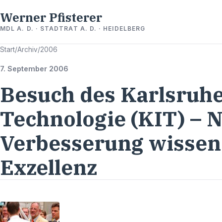
Werner Pfisterer
MDL A. D. · STADTRAT A. D. · HEIDELBERG
Start
/
Archiv
/
2006
7. September 2006
Besuch des Karlsruher
Technologie (KIT) – 
Verbesserung wissens
Exzellenz