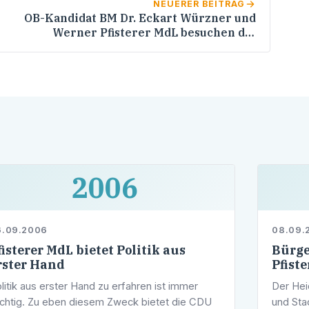
NEUERER BEITRAG
OB-Kandidat BM Dr. Eckart Würzner und
Werner Pfisterer MdL besuchen die
katholische Sozialstation Heidelberg-Süd
e.V.
2006
6.09.2006
08.09.
fisterer MdL bietet Politik aus
Bürge
rster Hand
Pfist
litik aus erster Hand zu erfahren ist immer
Der He
chtig. Zu eben diesem Zweck bietet die CDU
und Sta