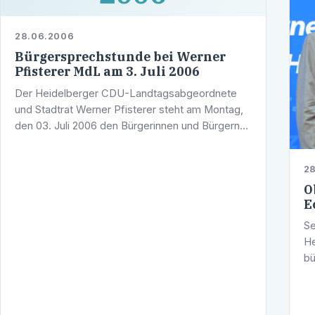
28.06.2006
Bürgersprechstunde bei Werner
Pfisterer MdL am 3. Juli 2006
Der Heidelberger CDU-Landtagsabgeordnete
und Stadtrat Werner Pfisterer steht am Montag,
den 03. Juli 2006 den Bürgerinnen und Bürgern
zu einem Gespräch in seiner Sprechstunde zur
Verfügung. Im Wahlkreisbüro des …
2
O
E
Se
He
bü
Be
kö