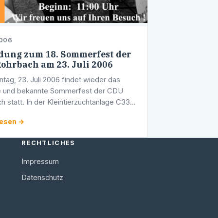
2006
dung zum 18. Sommerfest der
ohrbach am 23. Juli 2006
tag, 23. Juli 2006 findet wieder das
te und bekannte Sommerfest der CDU
h statt. In der Kleintierzuchtanlage C33
Leimer Straße 33 warten ab 11 Uhr auf die
lesen →
erinnen und Besucher …
RECHTLICHES
Impressum
Datenschutz