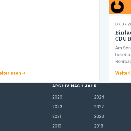
07.07.
Einla
CDU R
Am Sonn
belieb
Rohrbac
an der 
iterlesen →
Weiter
Besuch
ARCHIV NACH JAHR
2026
2024
2023
2022
2021
2020
2019
2018