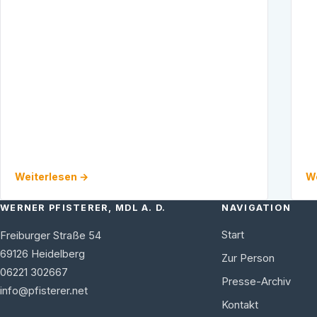
Weiterlesen →
We
WERNER PFISTERER, MDL A. D.
NAVIGATION
Start
Freiburger Straße 54
69126
Heidelberg
Zur Person
06221 302667
Presse-Archiv
info@pfisterer.net
Kontakt