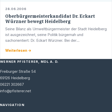
28.06.2006
Oberbürgermeisterkandidat Dr. Eckart
Würzner bewegt Heidelberg
Seine Bilanz als Umweltbürgermeister der Stadt Heidelberg
ist ausgezeichnet, seine Politik bürgernah und
sachorientiert: Dr. Eckart Würzner. Bei der
Oberbürgermeisterwahl im Oktober 2006 können die
Weiterlesen →
wahlberechtigten …
WERNER PFISTERER, MDL A. D.
Freiburger Straße 54
69126
Heidelberg
06221 302667
info@pfisterer.net
NAVIGATION