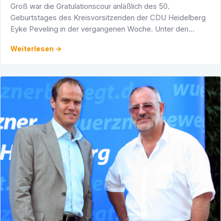
Groß war die Gratulationscour anläßlich des 50.
Geburtstages des Kreisvorsitzenden der CDU Heidelberg
Eyke Peveling in der vergangenen Woche. Unter den
zahlreichen Gästen, die im Katholischen Gemeindezentrum
Weiterlesen →
in …