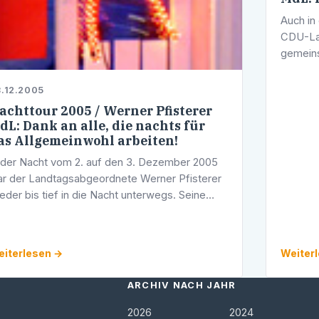
Auch in
CDU-La
gemeins
Staatsse
Interes
.12.2005
achttour 2005 / Werner Pfisterer
dL: Dank an alle, die nachts für
as Allgemeinwohl arbeiten!
 der Nacht vom 2. auf den 3. Dezember 2005
r der Landtagsabgeordnete Werner Pfisterer
eder bis tief in die Nacht unterwegs. Seine
tivation: Der CDU-Politiker wollte Menschen
 ihren jeweiligen Arbeitsplätzen …
iterlesen →
Weiter
ARCHIV NACH JAHR
2026
2024