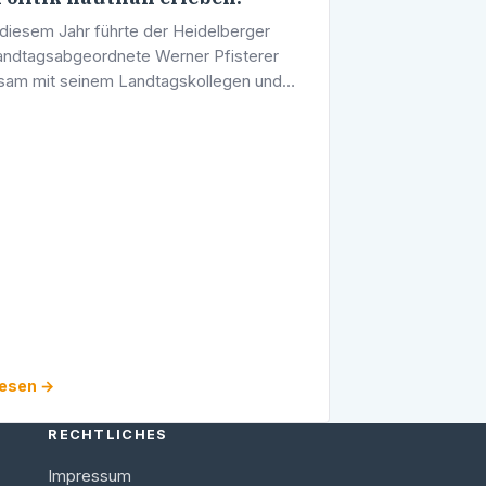
 diesem Jahr führte der Heidelberger
ndtagsabgeordnete Werner Pfisterer
am mit seinem Landtagskollegen und
kretär Michael Sieber für politisch
sierte zwei Fahrten zum Landtag von …
lesen →
RECHTLICHES
Impressum