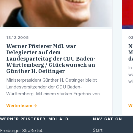
13.12.2005
03
Werner Pfisterer MdL war
N
Delegierter auf dem
M
Landesparteitag der CDU Baden-
d
Württemberg / Glückwunsch an
In
Günther H. Oettinger
wa
Ministerpräsident Günther H. Oettinger bleibt
wi
Landesvorsitzender der CDU Baden-
Mo
Württemberg. Mit einem starken Ergebnis von 92
an
% Prozent bestätigten ihn die Delegierten beim
Weiterlesen →
We
Landesparteitag an der Spitze der Partei. Der …
WERNER PFISTERER, MDL A. D.
NAVIGATION
Start
Freiburger Straße 54