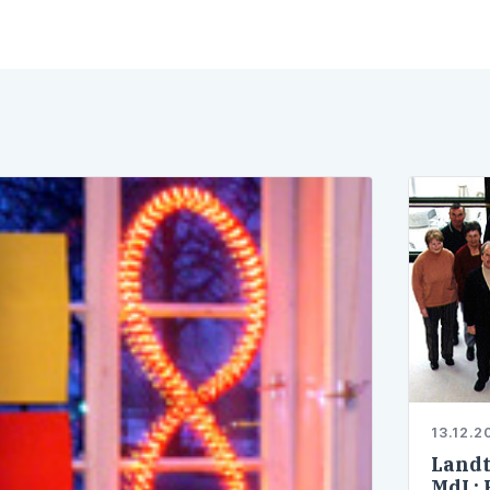
Oettinger
13.12.2
Landt
MdL: 