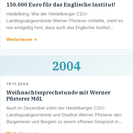
150.000 Euro für das Englische Institut!
Heidelberg. Wie der Heidelberger CDU-
Landtagsabgeordnete Werner Pfisterer mitteilte, steht es
nun endgültig fest, dass auch das Englische Institut
Heidelberg Privatgymnasium GmbH & Co. KG vom
Weiterlesen →
"Landesprogramm zur …
2004
19.11.2004
Weihnachtssprechstunde mit Werner
Pfisterer MdL
Auch im Dezember steht der Heidelberger CDU-
Landtagsabgeordnete und Stadtrat Werner Pfisterer den
Bürgerinnen und Bürgern zu einem offenen Gespräch in
seiner Sprechstunde zur Verfügung.