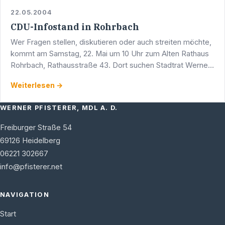
22.05.2004
CDU-Infostand in Rohrbach
Wer Fragen stellen, diskutieren oder auch streiten möchte,
kommt am Samstag, 22. Mai um 10 Uhr zum Alten Rathaus
Rohrbach, Rathausstraße 43. Dort suchen Stadtrat Werner
Pfisterer MdL und seinen Amtskollegen Yvonne …
Weiterlesen →
WERNER PFISTERER, MDL A. D.
Freiburger Straße 54
69126
Heidelberg
06221 302667
info@pfisterer.net
NAVIGATION
Start