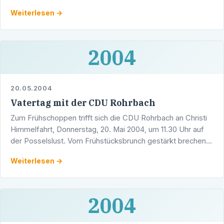
sportliche Erleben – Sportvereinen treten Menschen aus
Weiterlesen →
vielen …
2004
20.05.2004
Vatertag mit der CDU Rohrbach
Zum Frühschoppen trifft sich die CDU Rohrbach an Christi
Himmelfahrt, Donnerstag, 20. Mai 2004, um 11.30 Uhr auf
der Posselslust. Vom Frühstücksbrunch gestärkt brechen
die Beteiligten zur alljährlichen …
Weiterlesen →
2004