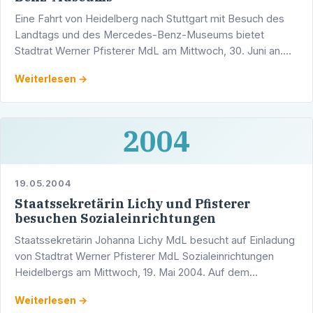
Eine Fahrt von Heidelberg nach Stuttgart mit Besuch des
Landtags und des Mercedes-Benz-Museums bietet
Stadtrat Werner Pfisterer MdL am Mittwoch, 30. Juni an.
Der Führung durch den Landtag folgt eine Gesprächsrunde
Weiterlesen →
mit …
2004
19.05.2004
Staatssekretärin Lichy und Pfisterer
besuchen Sozialeinrichtungen
Staatssekretärin Johanna Lichy MdL besucht auf Einladung
von Stadtrat Werner Pfisterer MdL Sozialeinrichtungen
Heidelbergs am Mittwoch, 19. Mai 2004. Auf dem
Besuchsprogramm stehen die Aidshilfe Heidelberg, das …
Weiterlesen →