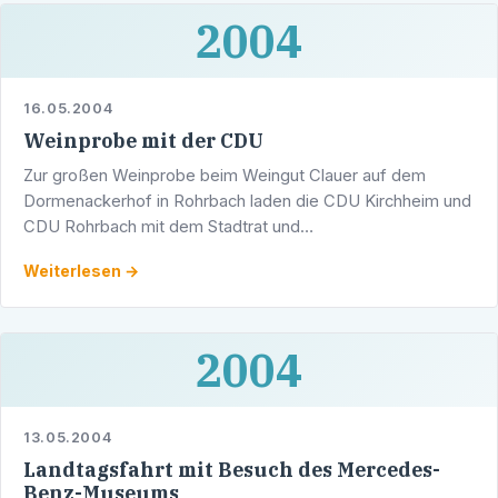
2004
16.05.2004
Weinprobe mit der CDU
Zur großen Weinprobe beim Weingut Clauer auf dem
Dormenackerhof in Rohrbach laden die CDU Kirchheim und
CDU Rohrbach mit dem Stadtrat und
Landtagsabgeordneten Werner Pfisterer am Freitag, 4.
Weiterlesen →
Juni, um 17 Uhr.
2004
13.05.2004
Landtagsfahrt mit Besuch des Mercedes-
Benz-Museums