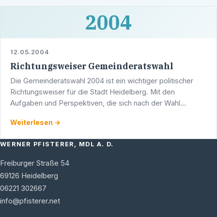
2004
12.05.2004
Richtungsweiser Gemeinderatswahl
Die Gemeinderatswahl 2004 ist ein wichtiger politischer
Richtungsweiser für die Stadt Heidelberg. Mit den
Aufgaben und Perspektiven, die sich nach der Wahl
ergeben werden, setzt sich Stadträtin Yvonne Eismann-
Weiterlesen →
Knorr in …
WERNER PFISTERER, MDL A. D.
Freiburger Straße 54
69126
Heidelberg
06221 302667
info@pfisterer.net