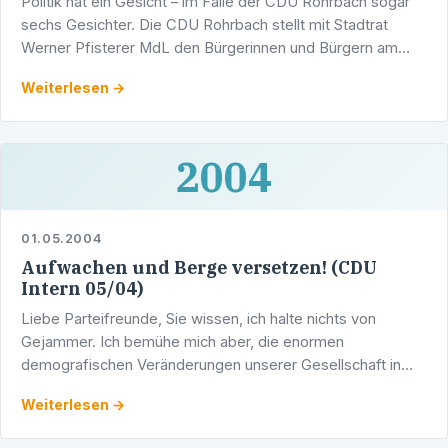
Politik hat ein Gesicht – im Falle der CDU Rohrbach sogar
sechs Gesichter. Die CDU Rohrbach stellt mit Stadtrat
Werner Pfisterer MdL den Bürgerinnen und Bürgern am
Dienstag, 11. Mai, ihre Kandidaten für den Gemeinderat …
Weiterlesen →
2004
01.05.2004
Aufwachen und Berge versetzen! (CDU
Intern 05/04)
Liebe Parteifreunde, Sie wissen, ich halte nichts von
Gejammer. Ich bemühe mich aber, die enormen
demografischen Veränderungen unserer Gesellschaft in
das Bewusstsein der Menschen zu rücken.
Weiterlesen →