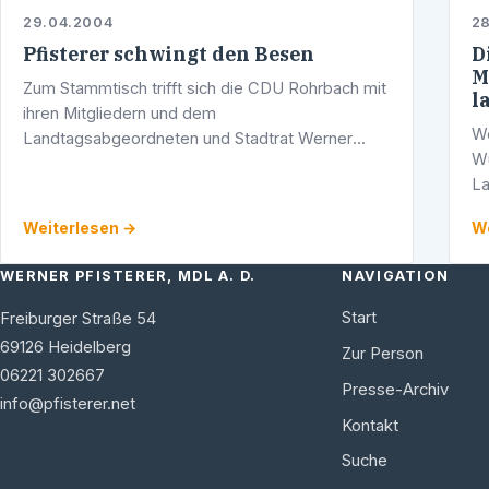
29.04.2004
2
Pfisterer schwingt den Besen
D
M
Zum Stammtisch trifft sich die CDU Rohrbach mit
l
ihren Mitgliedern und dem
We
Landtagsabgeordneten und Stadtrat Werner
Wü
Pfisterer, am Donnerstag, 29. April, um 18 Uhr in
La
der Besenwirtschaft Klein, Hangäckerhöfe, in
ne
Rohrbach.
Weiterlesen →
We
er
WERNER PFISTERER, MDL A. D.
NAVIGATION
Start
Freiburger Straße 54
69126
Heidelberg
Zur Person
06221 302667
Presse-Archiv
info@pfisterer.net
Kontakt
Suche