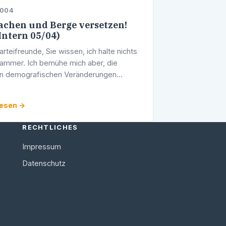
2004
chen und Berge versetzen!
Intern 05/04)
rteifreunde, Sie wissen, ich halte nichts
ammer. Ich bemühe mich aber, die
n demografischen Veränderungen
 Gesellschaft in das Bewusstsein der
n zu rücken.
lesen →
RECHTLICHES
Impressum
Datenschutz