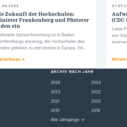
8.04.2004
01.05.
ie Zukunft der Hochschulen:
Aufwa
inister Frankenberg und Pfisterer
(CDU 
aden ein
Liebe Pa
ltweite Spitzenforschung ist in Baden-
von Gej
rttembergs ansässig, die Hochschulen des
enorme
ndes gehören zu den besten in Europa. Ein
unserer
ues Hochschulgesetz soll mehr Wettbewerb
Mensche
iterlesen →
Weiter
möglichen beim Kampf um die besten Köpfe.
ARCHIV NACH JAHR
2026
2024
2023
2022
2021
2020
2019
2018
Alle Jahrgänge →