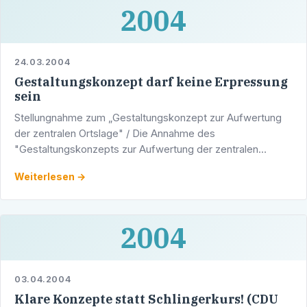
2004
24.03.2004
Gestaltungskonzept darf keine Erpressung
sein
Stellungnahme zum „Gestaltungskonzept zur Aufwertung
der zentralen Ortslage" / Die Annahme des
"Gestaltungskonzepts zur Aufwertung der zentralen
Ortslage", das dem Bezirksbeirat Kirchheim am 12. März
Weiterlesen →
vorgestellt worden …
2004
03.04.2004
Klare Konzepte statt Schlingerkurs! (CDU