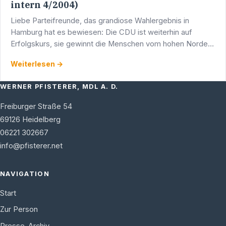
intern 4/2004)
Liebe Parteifreunde, das grandiose Wahlergebnis in
Hamburg hat es bewiesen: Die CDU ist weiterhin auf
Erfolgskurs, sie gewinnt die Menschen vom hohen Norden
bis in den tiefen Süden. Mit mehr als 21 Prozent …
Weiterlesen →
WERNER PFISTERER, MDL A. D.
Freiburger Straße 54
69126
Heidelberg
06221 302667
info@pfisterer.net
NAVIGATION
Start
Zur Person