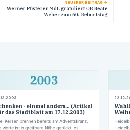
NEUERER BEITRAG
Werner Pfisterer MdL gratuliert OB Beate
Weber zum 60. Geburtstag
2003
.12.2003
22.12.
chenken - einmal anders... (Artikel
Wahlk
ür das Stadtblatt am 17.12.2003)
Weih
ei Kerzen brennen bereits am Adventskranz,
Heidelb
e vierte ist in greifbare Nähe gerückt, es
Heidel