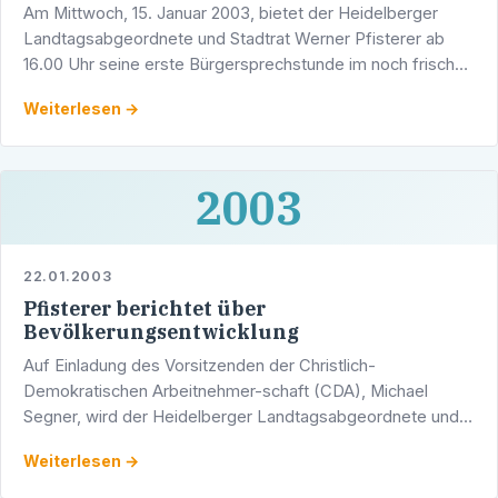
Am Mittwoch, 15. Januar 2003, bietet der Heidelberger
Landtagsabgeordnete und Stadtrat Werner Pfisterer ab
16.00 Uhr seine erste Bürgersprechstunde im noch frischen
Jahr 2003 an. In seinem Wahlkreisbüro in den Räumen …
Weiterlesen →
2003
22.01.2003
Pfisterer berichtet über
Bevölkerungsentwicklung
Auf Einladung des Vorsitzenden der Christlich-
Demokratischen Arbeitnehmer-schaft (CDA), Michael
Segner, wird der Heidelberger Landtagsabgeordnete und
stellvertretende CDA-Vorsitzende Werner Pfisterer am
Weiterlesen →
Donnerstag,