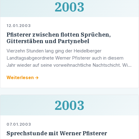
2003
12.01.2003
Pfisterer zwischen flotten Sprüchen,
Gitterstäben und Partynebel
Vierzehn Stunden lang ging der Heidelberger
Landtagsabgeordnete Werner Pfisterer auch in diesem
Jahr wieder auf seine vorweihnachtliche Nachtschicht. Wie
in den Jahren zuvor besuchte er Menschen, die in der
Weiterlesen →
üblichen …
2003
07.01.2003
Sprechstunde mit Werner Pfisterer