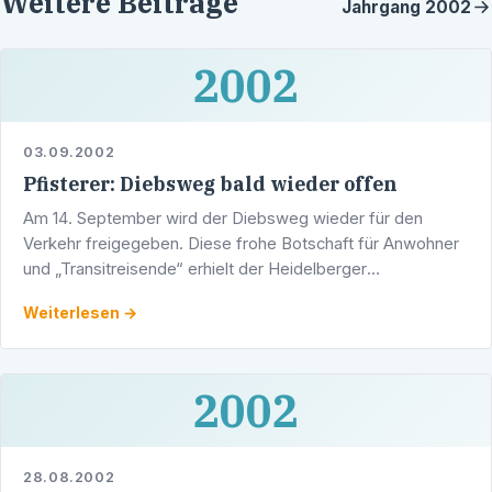
Weitere Beiträge
Jahrgang
2002
2002
03.09.2002
Pfisterer: Diebsweg bald wieder offen
Am 14. September wird der Diebsweg wieder für den
Verkehr freigegeben. Diese frohe Botschaft für Anwohner
und „Transitreisende“ erhielt der Heidelberger
Landtagsabgeordnete Werner Pfisterer am Dienstag von
Weiterlesen →
der …
2002
28.08.2002