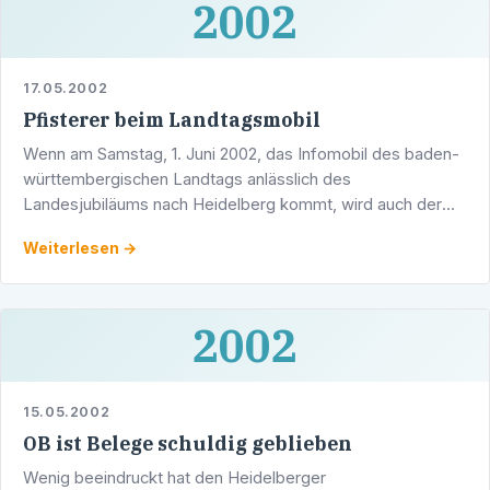
2002
17.05.2002
Pfisterer beim Landtagsmobil
Wenn am Samstag, 1. Juni 2002, das Infomobil des baden-
württembergischen Landtags anlässlich des
Landesjubiläums nach Heidelberg kommt, wird auch der
Heidelberger CDU-Landtagsabgeordnete Werner Pfisterer
Weiterlesen →
von 10 - 18 Uhr …
2002
15.05.2002
OB ist Belege schuldig geblieben
Wenig beeindruckt hat den Heidelberger