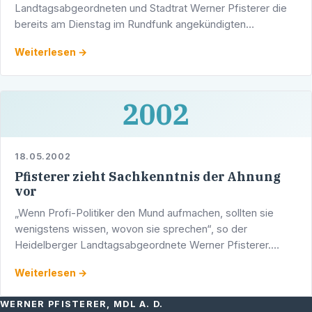
Landtagsabgeordneten und Stadtrat Werner Pfisterer die
bereits am Dienstag im Rundfunk angekündigten
Stellungnahme der Oberbürgermeisterin Beate Weber:
Weiterlesen →
2002
18.05.2002
Pfisterer zieht Sachkenntnis der Ahnung
vor
„Wenn Profi-Politiker den Mund aufmachen, sollten sie
wenigstens wissen, wovon sie sprechen“, so der
Heidelberger Landtagsabgeordnete Werner Pfisterer.
Damit begegnete er einer Stellungnahme der Heidelberger
Weiterlesen →
…
WERNER PFISTERER, MDL A. D.