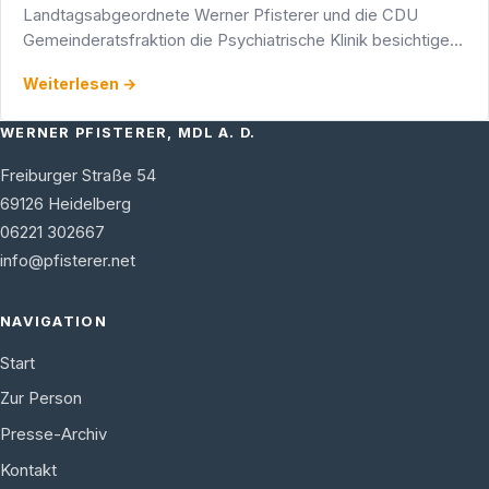
Landtagsabgeordnete Werner Pfisterer und die CDU
Gemeinderatsfraktion die Psychiatrische Klinik besichtigen
und sich über modernen Therapieformen informieren.
Weiterlesen →
WERNER PFISTERER, MDL A. D.
Freiburger Straße 54
69126
Heidelberg
06221 302667
info@pfisterer.net
NAVIGATION
Start
Zur Person
Presse-Archiv
Kontakt