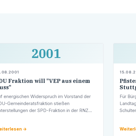
2001
.08.2001
15.08.
DU Fraktion will "VEP aus einem
Pfist
uss"
Stutt
f energischen Widerspruch im Vorstand der
Für Bür
U-Gemeinderatsfraktion stießen
Landtag
terstellungen der SPD-Fraktion in der RNZ
Schulte
m Dienstag. Der Vorsitzende der CDU
Landtag
meinderatsfraktion, Dr. Hubert Laschitza,
am Mitt
iterlesen →
Weiter
ellte …