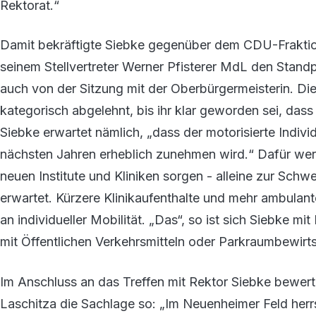
Rektorat.“
Damit bekräftigte Siebke gegenüber dem CDU-Fraktio
seinem Stellvertreter Werner Pfisterer MdL den Standp
auch von der Sitzung mit der Oberbürgermeisterin. D
kategorisch abgelehnt, bis ihr klar geworden sei, dass 
Siebke erwartet nämlich, „dass der motorisierte Indiv
nächsten Jahren erheblich zunehmen wird.“ Dafür werd
neuen Institute und Kliniken sorgen - alleine zur Schw
erwartet. Kürzere Klinikaufenthalte und mehr ambula
an individueller Mobilität. „Das“, so ist sich Siebke mi
mit Öffentlichen Verkehrsmitteln oder Parkraumbewir
Im Anschluss an das Treffen mit Rektor Siebke bewert
Laschitza die Sachlage so: „Im Neuenheimer Feld herrs