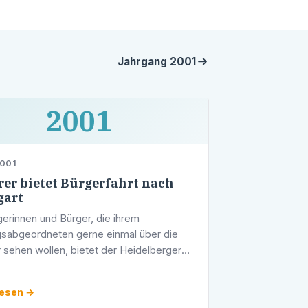
Jahrgang
2001
2001
2001
erer bietet Bürgerfahrt nach
gart
gerinnen und Bürger, die ihrem
sabgeordneten gerne einmal über die
r sehen wollen, bietet der Heidelberger
sabgeordnete, Stadtrat Werner Pfisterer,
woch, 12. Dezember 2001,
lesen →