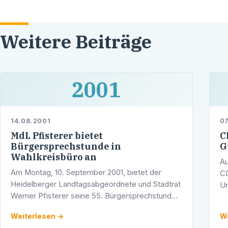
Weitere Beiträge
2001
14.08.2001
07
MdL Pfisterer bietet
C
Bürgersprechstunde in
G
Wahlkreisbüro an
Au
Am Montag, 10. September 2001, bietet der
CD
Heidelberger Landtagsabgeordnete und Stadtrat
Un
Werner Pfisterer seine 55. Bürgersprechstunde
vo
an. Ab 16.00 Uhr steht Pfisterer in seinem
Ge
Weiterlesen →
We
Wahlkreisbüro in den Räumen der …
st