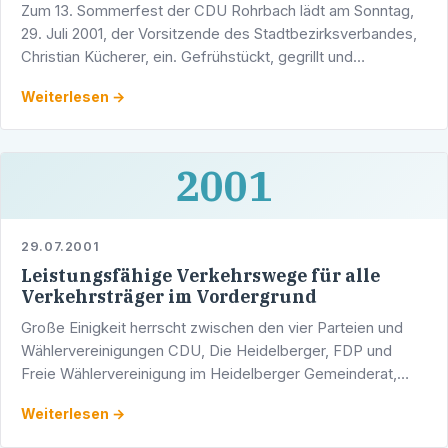
Zum 13. Sommerfest der CDU Rohrbach lädt am Sonntag,
29. Juli 2001, der Vorsitzende des Stadtbezirksverbandes,
Christian Kücherer, ein. Gefrühstückt, gegrillt und
geplauscht wird wie in den Jahren zuvor auf dem Gelände
Weiterlesen →
…
2001
29.07.2001
Leistungsfähige Verkehrswege für alle
Verkehrsträger im Vordergrund
Große Einigkeit herrscht zwischen den vier Parteien und
Wählervereinigungen CDU, Die Heidelberger, FDP und
Freie Wählervereinigung im Heidelberger Gemeinderat,
wenn es um den Umbau des Heidelberger
Weiterlesen →
Bahnhofsvorplatzes …