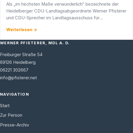
Als „im höchsten Maße verwunderlich“ bezeichnete der
Heidelberger CDU-Landtagsabgeordnete Werner Pfisterer
und CDU-Sprecher im Landtagsausschuss für
Wissenschaft, Forschung und Kunst das Vorgehen der
Weiterlesen →
Stadt Heidelberg …
WERNER PFISTERER, MDL A. D.
Freiburger Straße 54
69126
Heidelberg
06221 302667
info@pfisterer.net
NAVIGATION
Start
Zur Person
Presse-Archiv