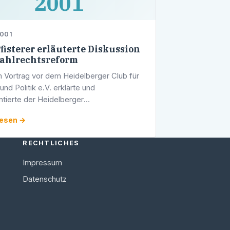
2001
2001
fisterer erläuterte Diskussion
ahlrechtsreform
m Vortrag vor dem Heidelberger Club für
und Politik e.V. erklärte und
ierte der Heidelberger
sabgeordnete, Stadtrat Werner Pfisterer,
lesen →
ai die Diskussion um die
htsreform in …
RECHTLICHES
Impressum
Datenschutz