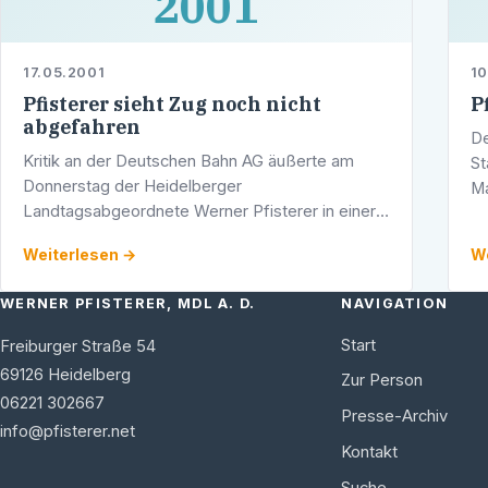
2001
17.05.2001
10
Pfisterer sieht Zug noch nicht
P
abgefahren
De
Kritik an der Deutschen Bahn AG äußerte am
St
Donnerstag der Heidelberger
Ma
Landtagsabgeordnete Werner Pfisterer in einer
(C
Pressemitteilung. In der Rhein-Neckar-Zeitung
wü
Weiterlesen →
We
war am Donnerstag zu lesen, dass die Bahn -
entgegen …
WERNER PFISTERER, MDL A. D.
NAVIGATION
Start
Freiburger Straße 54
69126
Heidelberg
Zur Person
06221 302667
Presse-Archiv
info@pfisterer.net
Kontakt
Suche