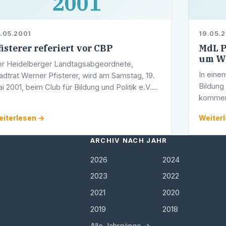
2001
.05.2001
19.05.
fisterer referiert vor CBP
MdL P
um W
r Heidelberger Landtagsabgeordnete,
In eine
adtrat Werner Pfisterer, wird am Samstag, 19.
Bildung 
i 2001, beim Club für Bildung und Politik e.V.
komment
BP) über das Ergebnis der baden-
Landtag
rttembergischen Landtagswahl referieren.
iterlesen →
Weiter
Mitte M
Wahlrec
ARCHIV NACH JAHR
2026
2024
2023
2022
2021
2020
2019
2018
Alle Jahrgänge →