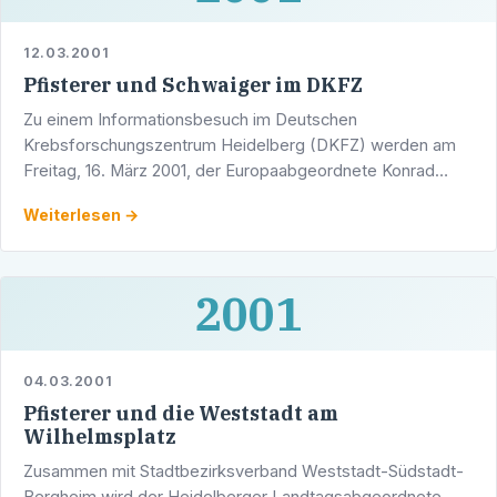
12.03.2001
Pfisterer und Schwaiger im DKFZ
Zu einem Informationsbesuch im Deutschen
Krebsforschungszentrum Heidelberg (DKFZ) werden am
Freitag, 16. März 2001, der Europaabgeordnete Konrad
Schwaiger und der Heidelberger Landtagsabgeordnete
Weiterlesen →
Werner Pfisterer …
2001
04.03.2001
Pfisterer und die Weststadt am
Wilhelmsplatz
Zusammen mit Stadtbezirksverband Weststadt-Südstadt-
Bergheim wird der Heidelberger Landtagsabgeordnete,