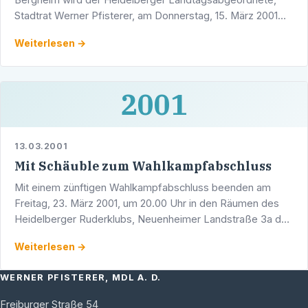
Stadtrat Werner Pfisterer, am Donnerstag, 15. März 2001
zwischen 10.00 Uhr und 13.00 Uhr über die bevorstehende
Weiterlesen →
…
2001
13.03.2001
Mit Schäuble zum Wahlkampfabschluss
Mit einem zünftigen Wahlkampfabschluss beenden am
Freitag, 23. März 2001, um 20.00 Uhr in den Räumen des
Heidelberger Ruderklubs, Neuenheimer Landstraße 3a der
baden-württembergische Innenminister und CDU …
Weiterlesen →
WERNER PFISTERER, MDL A. D.
Freiburger Straße 54