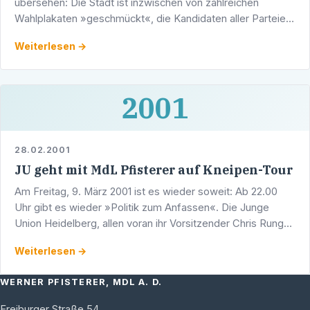
übersehen: Die Stadt ist inzwischen von zahlreichen
Wahlplakaten »geschmückt«, die Kandidaten aller Parteien
treten jetzt - entweder erstmals richtig auf oder in …
Weiterlesen →
2001
28.02.2001
JU geht mit MdL Pfisterer auf Kneipen-Tour
Am Freitag, 9. März 2001 ist es wieder soweit: Ab 22.00
Uhr gibt es wieder »Politik zum Anfassen«. Die Junge
Union Heidelberg, allen voran ihr Vorsitzender Chris Runge
und der Heidelberger Landtagsabgeordnete und …
Weiterlesen →
WERNER PFISTERER, MDL A. D.
Freiburger Straße 54