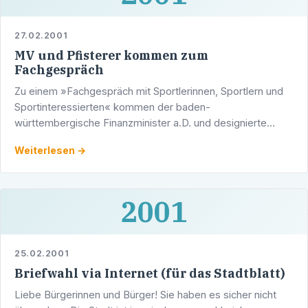
27.02.2001
MV und Pfisterer kommen zum
Fachgespräch
Zu einem »Fachgespräch mit Sportlerinnen, Sportlern und
Sportinteressierten« kommen der baden-
württembergische Finanzminister a.D. und designierte
DFB-Präsident Gerhard Mayer-Vorfelder MdL und der
Weiterlesen →
Heidelberger …
2001
25.02.2001
Briefwahl via Internet (für das Stadtblatt)
Liebe Bürgerinnen und Bürger! Sie haben es sicher nicht