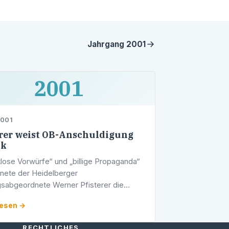
Jahrgang
2001
2001
2001
erer weist OB-Anschuldigung
ck
ltlose Vorwürfe“ und „billige Propaganda“
nete der Heidelberger
sabgeordnete Werner Pfisterer die
gnahme der Heidelberger
lesen →
germeisterin Beate Weber.
RECHTLICHES