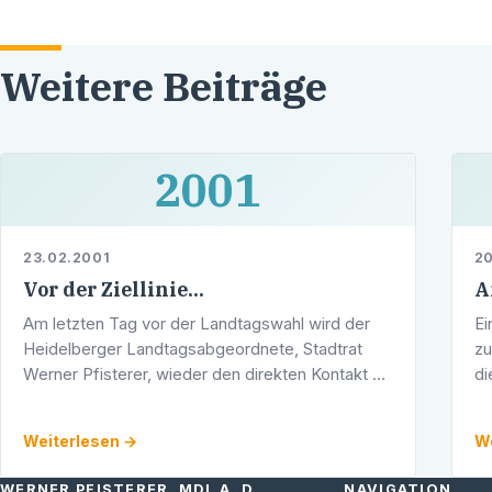
Weitere Beiträge
2001
23.02.2001
20
Vor der Ziellinie...
A
Am letzten Tag vor der Landtagswahl wird der
Ei
Heidelberger Landtagsabgeordnete, Stadtrat
zu
Werner Pfisterer, wieder den direkten Kontakt zu
di
den Heidelberger Bürgerinnen und Bürgern
Bu
suchen. Keine 24 Stunden vor der Wahl …
Ra
Weiterlesen →
We
He
WERNER PFISTERER, MDL A. D.
NAVIGATION