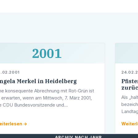
2001
.02.2001
24.02.
ngela Merkel in Heidelberg
Pfist
zurü
ne konsequente Abrechnung mit Rot-Grün ist
Als „ha
 erwarten, wenn am Mittwoch, 7. März 2001,
bezeich
e CDU Bundesvorsitzende und
Landtag
ndestagsabgeordnete, Dr. Angela Merkel, im
Stellun
hmen des Landtagswahlkampfes in der
iterlesen →
Weiter
Oberbür
idelberger …
ARCHIV NACH JAHR