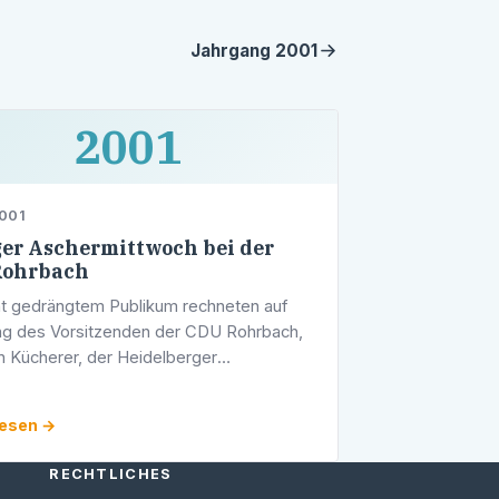
Jahrgang
2001
2001
2001
ger Aschermittwoch bei der
Rohrbach
ht gedrängtem Publikum rechneten auf
ng des Vorsitzenden der CDU Rohrbach,
an Kücherer, der Heidelberger
sabgeordnete Werner Pfisterer und der
erger Bundestagsabgeordnete Dr. Karl A.
lesen →
RECHTLICHES