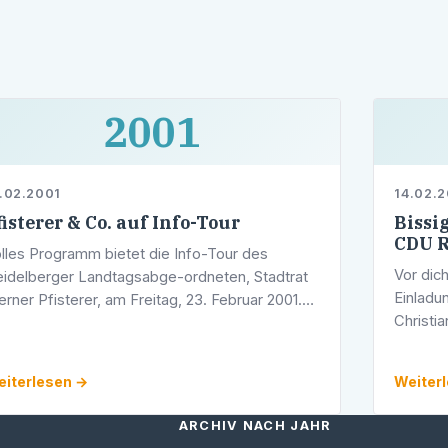
2001
.02.2001
14.02.
fisterer & Co. auf Info-Tour
Bissi
CDU 
lles Programm bietet die Info-Tour des
Vor dic
idelberger Landtagsabge-ordneten, Stadtrat
Einladu
rner Pfisterer, am Freitag, 23. Februar 2001.
Christi
ter dem Motto »Morgenstund hat Politik im
Landtag
nd« wird er mit seiner Zweitkandidatin, …
Heidelb
iterlesen →
Weiter
…
ARCHIV NACH JAHR