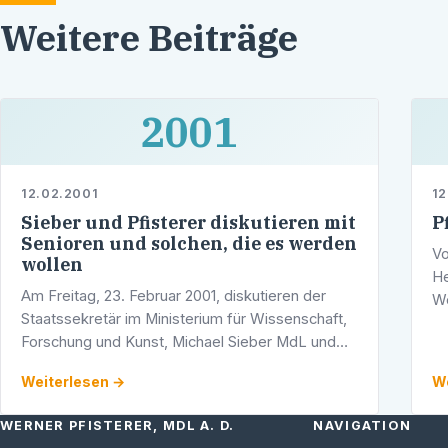
Weitere Beiträge
2001
12.02.2001
12
Sieber und Pfisterer diskutieren mit
P
Senioren und solchen, die es werden
Vo
wollen
He
Am Freitag, 23. Februar 2001, diskutieren der
We
Staatssekretär im Ministerium für Wissenschaft,
Un
Forschung und Kunst, Michael Sieber MdL und
Mu
der Heidelberger Landtagsabgeordnete Werner
Weiterlesen →
We
Pfisterer mit Heidelberger Senioren …
WERNER PFISTERER, MDL A. D.
NAVIGATION