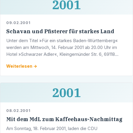
2001
09.02.2001
Schavan und Pfisterer für starkes Land
Unter dem Titel »Für ein starkes Baden-Württemberg«
werden am Mittwoch, 14. Februar 2001 ab 20.00 Uhr im
Hotel »Schwarzer Adler«, Kleingemünder Str. 6, 69118
Heidelberg die Kultusministerin des Landes Baden-
Weiterlesen →
Württemberg, …
2001
08.02.2001
Mit dem MdL zum Kaffeehaus-Nachmittag
Am Sonntag, 18. Februar 2001, laden die CDU