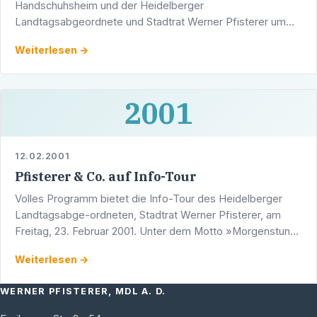
Handschuhsheim und der Heidelberger
Landtagsabgeordnete und Stadtrat Werner Pfisterer um
15.00 Uhr zum traditionellen Handschuhsheimer
Weiterlesen →
Kaffeehaus-Nachmittag ein.
2001
12.02.2001
Pfisterer & Co. auf Info-Tour
Volles Programm bietet die Info-Tour des Heidelberger
Landtagsabge-ordneten, Stadtrat Werner Pfisterer, am
Freitag, 23. Februar 2001. Unter dem Motto »Morgenstund
hat Politik im Mund« wird er mit seiner Zweitkandidatin, …
Weiterlesen →
WERNER PFISTERER, MDL A. D.