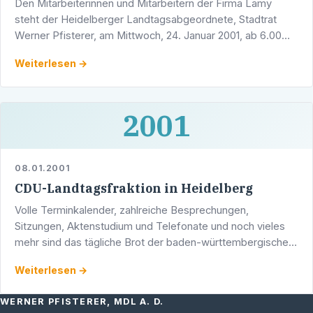
Den Mitarbeiterinnen und Mitarbeitern der Firma Lamy
steht der Heidelberger Landtagsabgeordnete, Stadtrat
Werner Pfisterer, am Mittwoch, 24. Januar 2001, ab 6.00
Uhr am Werktor des Unternehmens Rede und Antwort.
Weiterlesen →
2001
08.01.2001
CDU-Landtagsfraktion in Heidelberg
Volle Terminkalender, zahlreiche Besprechungen,
Sitzungen, Aktenstudium und Telefonate und noch vieles
mehr sind das tägliche Brot der baden-württembergischen
CDU-Landtagsabgeordneten. Doch zweimal im Jahr ist
Weiterlesen →
alles …
WERNER PFISTERER, MDL A. D.