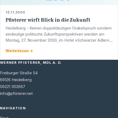
15.11.2000
Pfisterer wirft Blick in die Zukunft
Heidelberg - Keinen doppeldeutigen Orakelspruch sondern
eindeutige politische Zukunftsperspektiven werden am
Montag, 27. November 2000, im Hotel »Schwarzer Adler«
Kleingemünder Straße 6 in Ziegelhausen im Mittelpunkt …
Weiterlesen →
WERNER PFISTERER, MDL A. D.
Freiburger Straße 54
69126
Heidelberg
06221 302667
info@pfisterer.net
NAVIGATION