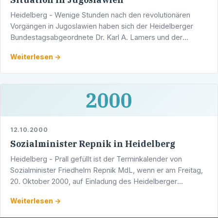
Heidelberg - Wenige Stunden nach den revolutionären
Vorgängen in Jugoslawien haben sich der Heidelberger
Bundestagsabgeordnete Dr. Karl A. Lamers und der
Heidelberger Landtagsabgeordnete Werner Pfisterer am
Weiterlesen →
Freitag …
2000
12.10.2000
Sozialminister Repnik in Heidelberg
Heidelberg - Prall gefüllt ist der Terminkalender von
Sozialminister Friedhelm Repnik MdL, wenn er am Freitag,
20. Oktober 2000, auf Einladung des Heidelberger
Landtagsabgeordneten, Stadtrat Werner Pfisterer, zu
Weiterlesen →
seinem …