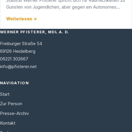
Stadtrat Werner Pfisterer spricht sich für Räumlichkeiten zu
Gunsten von Jugendlichen, aber gegen ein Autonomes
Zentrum (AZ) in der Stadt aus.
Weiterlesen →
WERNER PFISTERER, MDL A. D.
Freiburger Straße 54
69126
Heidelberg
06221 302667
info@pfisterer.net
NAVIGATION
Start
Zur Person
Presse-Archiv
Kontakt