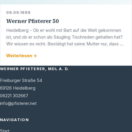
09.09.1999
Werner Pfisterer 50
Heidelberg - Ob er wohl mit Bart auf die Welt gekommen
ist, und ob er schon als Säugling Tischreden gehalten hat?
Wir wissen es nicht. Bestätigt hat seine Mutter nur, dass er
in jungen Jahren mit seinem Dreirad die …
Weiterlesen →
WERNER PFISTERER, MDL A. D.
Freiburger Straße 54
69126
Heidelberg
06221 302667
info@pfisterer.net
NAVIGATION
Start