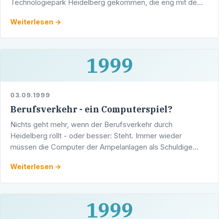
Technologiepark Heidelberg gekommen, die eng mit dem
Thema "Biotechnologie" befasst sind. Sie wollten sich,
Weiterlesen →
nach …
1999
03.09.1999
Berufsverkehr - ein Computerspiel?
Nichts geht mehr, wenn der Berufsverkehr durch
Heidelberg rollt - oder besser: Steht. Immer wieder
müssen die Computer der Ampelanlagen als Schuldige
"den Kopf hinhalten", wenn nichts mehr geht. Zu unrecht,
Weiterlesen →
wie der …
1999