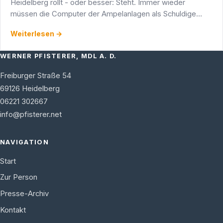
Heidelberg rollt - oder besser: Steht. Immer wieder
müssen die Computer der Ampelanlagen als Schuldige
"den Kopf hinhalten", wenn nichts mehr geht. Zu unrecht,
Weiterlesen →
wie der …
WERNER PFISTERER, MDL A. D.
Freiburger Straße 54
69126
Heidelberg
06221 302667
info@pfisterer.net
NAVIGATION
Start
Zur Person
Presse-Archiv
Kontakt