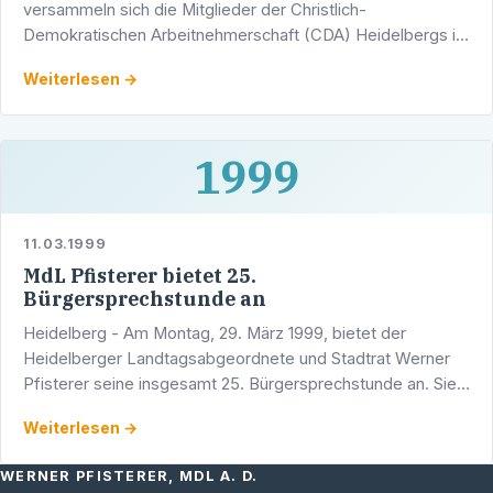
versammeln sich die Mitglieder der Christlich-
Demokratischen Arbeitnehmerschaft (CDA) Heidelbergs in
der Gaststätte "Zum Auerhahn", Römerstraße 76, zu ihrer
Weiterlesen →
ordentlichen …
1999
11.03.1999
MdL Pfisterer bietet 25.
Bürgersprechstunde an
Heidelberg - Am Montag, 29. März 1999, bietet der
Heidelberger Landtagsabgeordnete und Stadtrat Werner
Pfisterer seine insgesamt 25. Bürgersprechstunde an. Sie
findet ab 16.00 Uhr im Wahlkreisbüro des …
Weiterlesen →
WERNER PFISTERER, MDL A. D.