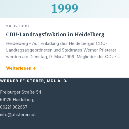
1999
24.02.1999
CDU-Landtagsfraktion in Heidelberg
Heidelberg - Auf Einladung des Heidelberger CDU-
Landtagsabgeordneten und Stadtrates Werner Pfisterer
werden am Dienstag, 9. März 1999, Mitglieder der CDU-
Landtagsfraktion zu einem intensiven Arbeitsprogramm
Weiterlesen →
nach …
WERNER PFISTERER, MDL A. D.
Freiburger Straße 54
69126
Heidelberg
06221 302667
info@pfisterer.net