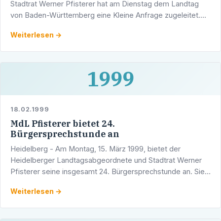
Stadtrat Werner Pfisterer hat am Dienstag dem Landtag
von Baden-Württemberg eine Kleine Anfrage zugeleitet.
Darin fragt er bei der Landesregierung Informationen über
Weiterlesen →
…
1999
18.02.1999
MdL Pfisterer bietet 24.
Bürgersprechstunde an
Heidelberg - Am Montag, 15. März 1999, bietet der
Heidelberger Landtagsabgeordnete und Stadtrat Werner
Pfisterer seine insgesamt 24. Bürgersprechstunde an. Sie
findet ab 16.00 Uhr im Wahlkreisbüro des …
Weiterlesen →