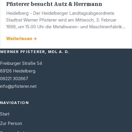
Pfisterer besucht Autz & Herrmann
Heidelberg - Der Heidelberger Landtagsabgeordnete
Stadtrat Werner Pfisterer wird am Mittwoch, 3. Februar
1999, um 15.00 Uhr die Metallwaren- und Maschinenfabrik
Autz & Herrmann in der Carl-Benz-Straße 10-12
Weiterlesen →
besichtigen.
WERNER PFISTERER, MDL A. D.
Freiburger Straße 54
69126
Heidelberg
06221 302667
info@pfisterer.net
NAVIGATION
Start
Zur Person