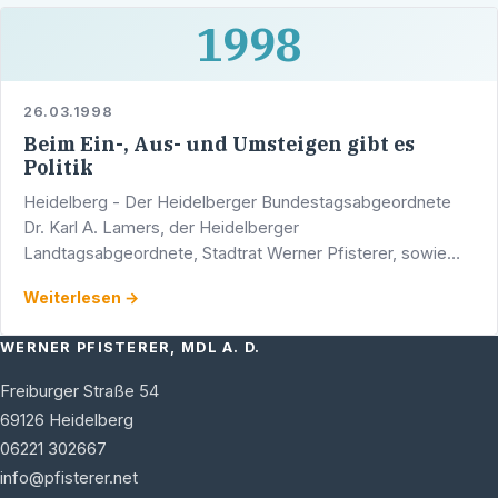
1998
26.03.1998
Beim Ein-, Aus- und Umsteigen gibt es
Politik
Heidelberg - Der Heidelberger Bundestagsabgeordnete
Dr. Karl A. Lamers, der Heidelberger
Landtagsabgeordnete, Stadtrat Werner Pfisterer, sowie
weitere Mandatsträger und Vorstandsmitglieder der CDU
Weiterlesen →
Heidelberg und der …
WERNER PFISTERER, MDL A. D.
Freiburger Straße 54
69126
Heidelberg
06221 302667
info@pfisterer.net