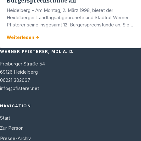
Bürgersprechstunde an
Heidelberg - Am Montag, 2. März 1998, bietet der
Heidelberger Landtagsabgeordnete und Stadtrat Werner
Pfisterer seine insgesamt 12. Bürgersprechstunde an. Sie
findet ab 16.00 Uhr im Wahlkreisbüro des …
Weiterlesen →
WERNER PFISTERER, MDL A. D.
Freiburger Straße 54
69126
Heidelberg
06221 302667
info@pfisterer.net
NAVIGATION
Start
Zur Person
Presse-Archiv