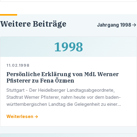
Weitere Beiträge
Jahrgang
1998
1998
11.02.1998
Persönliche Erklärung von MdL Werner
Pfisterer zu Fena Özmen
Stuttgart - Der Heidelberger Landtagsabgeordnete,
Stadtrat Werner Pfisterer, nahm heute vor dem baden-
württembergischen Landtag die Gelegenheit zu einer
persönlichen Erklärung in der Angelegenheit Fena Özmen
Weiterlesen →
wahr. Hier …