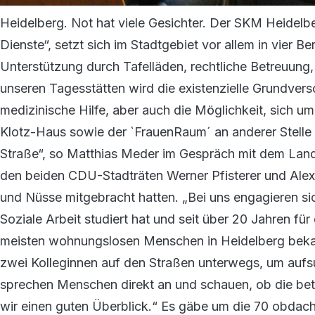
Heidelberg. Not hat viele Gesichter. Der SKM Heidelbe
Dienste“, setzt sich im Stadtgebiet vor allem in vier B
Unterstützung durch Tafelläden, rechtliche Betreuung,
unseren Tagesstätten wird die existenzielle Grundvers
medizinische Hilfe, aber auch die Möglichkeit, sich 
Klotz-Haus sowie der `FrauenRaum´ an anderer Stelle
Straße“, so Matthias Meder im Gespräch mit dem Lan
den beiden CDU-Stadträten Werner Pfisterer und Alex
und Nüsse mitgebracht hatten. „Bei uns engagieren s
Soziale Arbeit studiert hat und seit über 20 Jahren für 
meisten wohnungslosen Menschen in Heidelberg bekann
zwei Kolleginnen auf den Straßen unterwegs, um aufsu
sprechen Menschen direkt an und schauen, ob die bet
wir einen guten Überblick.“ Es gäbe um die 70 obdac