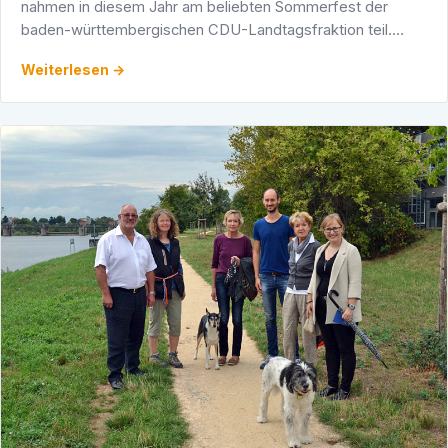
nahmen in diesem Jahr am beliebten Sommerfest der
baden-württembergischen CDU-Landtagsfraktion teil.
Nach einer kurzen, aber sehr prägnanten Rede von Guido
Weiterlesen →
Wolf MdL, …