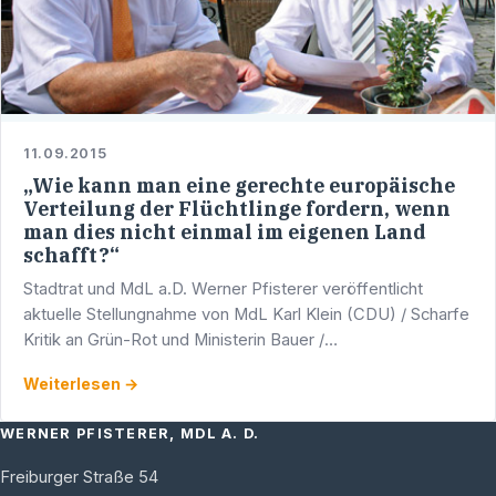
11.09.2015
„Wie kann man eine gerechte europäische
Verteilung der Flüchtlinge fordern, wenn
man dies nicht einmal im eigenen Land
schafft?“
Stadtrat und MdL a.D. Werner Pfisterer veröffentlicht
aktuelle Stellungnahme von MdL Karl Klein (CDU) / Scharfe
Kritik an Grün-Rot und Ministerin Bauer /
Flüchtlingsunterbringung in PHV / 60 Prozent der
Weiterlesen →
Flüchtlinge sind …
WERNER PFISTERER, MDL A. D.
Freiburger Straße 54