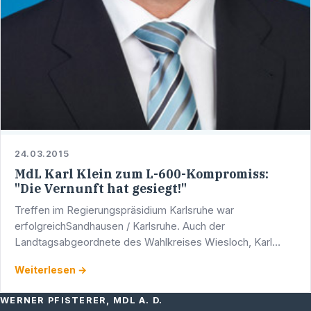
24.03.2015
MdL Karl Klein zum L-600-Kompromiss:
"Die Vernunft hat gesiegt!"
Treffen im Regierungspräsidium Karlsruhe war
erfolgreichSandhausen / Karlsruhe. Auch der
Landtagsabgeordnete des Wahlkreises Wiesloch, Karl
Klein (CDU), hat am gestrigen Montag, 23. März 2015 in
Weiterlesen →
Sachen "L 600" an einem …
WERNER PFISTERER, MDL A. D.