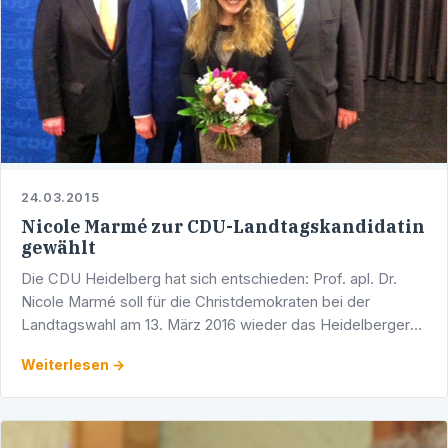
24.03.2015
Nicole Marmé zur CDU-Landtagskandidatin
gewählt
Die CDU Heidelberg hat sich entschieden: Prof. apl. Dr.
Nicole Marmé soll für die Christdemokraten bei der
Landtagswahl am 13. März 2016 wieder das Heidelberger
Landtagsmandat erobern. Mit über 95 Prozent Zustimmung
Weiterlesen →
hat …