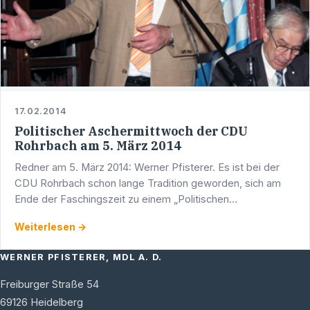
17.02.2014
Politischer Aschermittwoch der CDU
Rohrbach am 5. März 2014
Redner am 5. März 2014: Werner Pfisterer. Es ist bei der
CDU Rohrbach schon lange Tradition geworden, sich am
Ende der Faschingszeit zu einem „Politischen
Aschermittwoch“ zu treffen, um sich von den
Weiterlesen →
Mandatsträgern über …
WERNER PFISTERER, MDL A. D.
Freiburger Straße 54
69126
Heidelberg