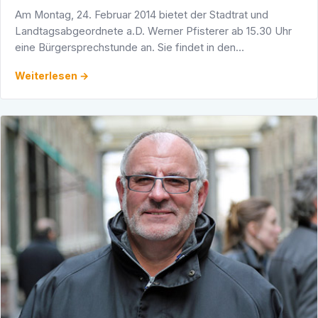
Am Montag, 24. Februar 2014 bietet der Stadtrat und
Landtagsabgeordnete a.D. Werner Pfisterer ab 15.30 Uhr
eine Bürgersprechstunde an. Sie findet in den
Räumlichkeiten des CDU-Dienstleistungszentrums,
Weiterlesen →
Adlerstraße 1/5, …