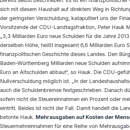
bereits selbst beschrieben: Es ist ein finanzpolitisch
sich mit diesem Haushalt auf direktem Weg in Richtung
der geringsten Verschuldung, katapultiert uns der Fina
Vorsitzende der CDU-Landtagsfraktion, Peter Hauk M
„3,3 Milliarden Euro neue Schulden für die Jahre 201
derselben Höhe, heißt insgesamt 6,6 Milliarden Euro Sc
finanzpolitischen Geschichte dieses Landes. Den Bürge
Baden-Württemberg Milliarden neue Schulden aufnimm
Euro an Altschulden abbaut“, so Hauk. Die CDU-gefüh
Nullverschuldung möglich ist. „In der Landeshausha
auch die Schuldenbremse festgeschrieben. Danach dü
sofern nicht die Steuereinnahmen ein Prozent oder m
eintritt. Beides ist nicht der Fall. Damit handelt die 
betonte Hauk.
Mehrausgaben auf Kosten der Men
Steuermehreinnahmen für eine Reihe von Mehrausgab