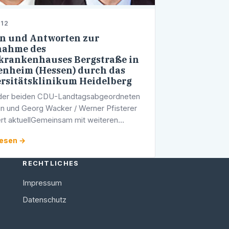
012
n und Antworten zur
nahme des
krankenhauses Bergstraße in
nheim (Hessen) durch das
rsitätsklinikum Heidelberg
 der beiden CDU-Landtagsabgeordneten
ein und Georg Wacker / Werner Pfisterer
ert aktuellGemeinsam mit weiteren
dern ihrer Fraktion hatten die beiden CDU-
lesen →
sabgeordneten Karl Klein …
RECHTLICHES
Impressum
Datenschutz