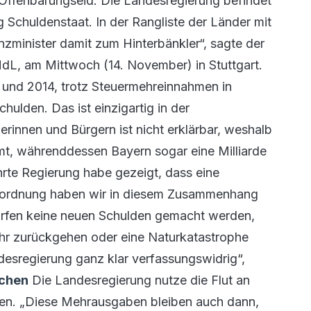
er Offenbarungseid. Die Landesregierung befindet
 Schuldenstaat. In der Rangliste der Länder mit
nzminister damit zum Hinterbänkler“, sagte der
dL, am Mittwoch (14. November) in Stuttgart.
3 und 2014, trotz Steuermehreinnahmen in
hulden. Das ist einzigartig in der
rinnen und Bürgern ist nicht erklärbar, weshalb
t, währenddessen Bayern sogar eine Milliarde
rte Regierung habe gezeigt, dass eine
ltsordnung haben wir in diesem Zusammenhang
rfen keine neuen Schulden gemacht werden,
ehr zurückgehen oder eine Naturkatastrophe
Landesregierung ganz klar verfassungswidrig“,
schen
Die Landesregierung nutze die Flut an
en. „Diese Mehrausgaben bleiben auch dann,