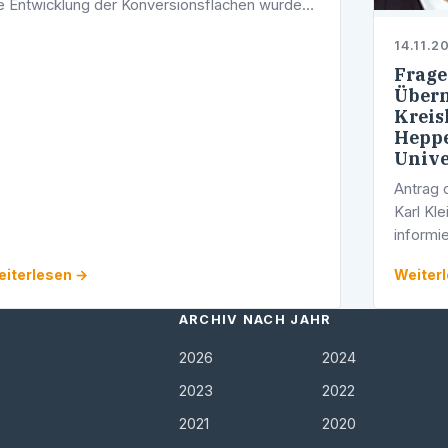
e Entwicklung der Konversionsflächen wurden
 der ersten Phase des Planungsprozesses
14.11.2
itlinien und Ziele formuliert. …
Frage
Über
Kreis
Heppe
Unive
Antrag
Karl Kl
informi
Mitglie
iterlesen →
Weiter
Landtag
ARCHIV NACH JAHR
2026
2024
2023
2022
2021
2020