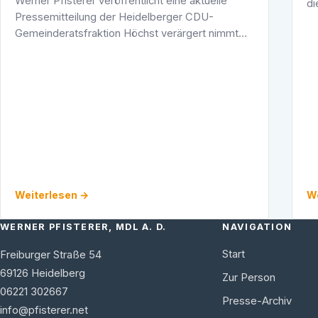
Werner Pfisterer veröffentlicht eine aktuelle
di
Pressemitteilung der Heidelberger CDU-
in
Gemeinderatsfraktion Höchst verärgert nimmt
Le
die CDU-Gemeinderatsfraktion den Beschluss
der linken Mehrheit im Gemeinderat zur Kenntnis.
…
Weiterlesen →
We
WERNER PFISTERER, MDL A. D.
NAVIGATION
Start
Freiburger Straße 54
69126
Heidelberg
Zur Person
06221 302667
Presse-Archiv
info@pfisterer.net